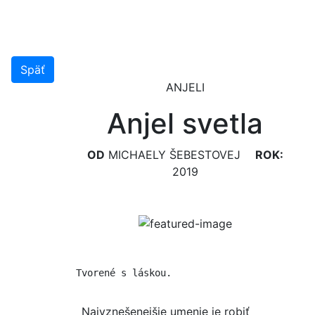
Späť
ANJELI
Anjel svetla
OD
MICHAELY ŠEBESTOVEJ
ROK:
2019
Tvorené s láskou.
Najvznešenejšie umenie je robiť