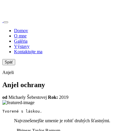
Domov
O mne
Galéria
Výstavy
Kontaktujte ma
Späť
Anjeli
Anjel ochrany
od
Michaely Šebestovej
Rok:
2019
Tvorené s láskou.
Najvznešenejšie umenie je robiť druhých šťastnými.
- Phineas Taylor Barnum