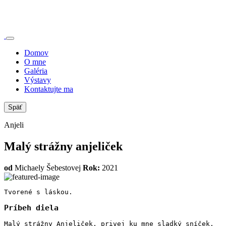
Domov
O mne
Galéria
Výstavy
Kontaktujte ma
Späť
Anjeli
Malý strážny anjeliček
od
Michaely Šebestovej
Rok:
2021
Tvorené s láskou.
Príbeh diela
Malý strážny Anjeliček, privej ku mne sladký sníček.