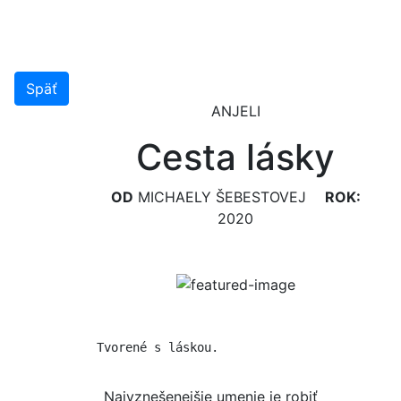
Späť
ANJELI
Cesta lásky
OD
MICHAELY ŠEBESTOVEJ
ROK:
2020
Tvorené s láskou.
Najvznešenejšie umenie je robiť